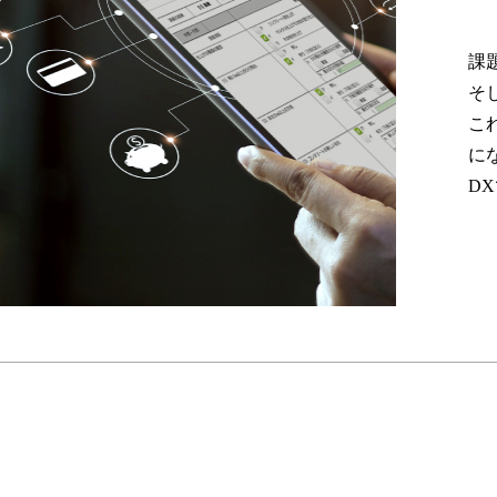
課
そ
こ
に
D