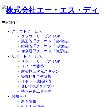
MENU
クラウドサービス
クラウドサービス TOP
施工管理クラウド『目視録』
維持管理クラウド『点検録』
住宅履歴クラウド『住歴録』
サポートサービス
サポートサービス TOP
リノベ実践塾
建築物三次元スキャン
築古ビル再生支援
リモート遠隔検査
３D計測調査アプリ
持ち込み工具管理
お知らせ
新着情報
セミナー情報