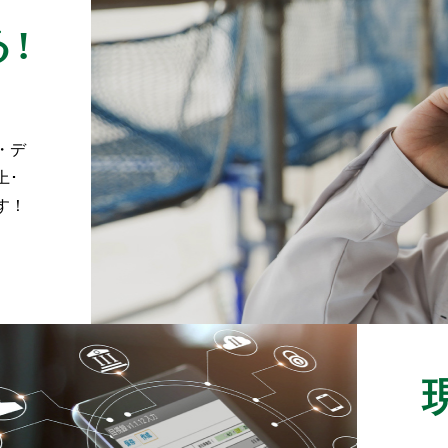
!
・デ
上･
す！