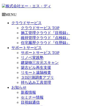
MENU
クラウドサービス
クラウドサービス TOP
施工管理クラウド『目視録』
維持管理クラウド『点検録』
住宅履歴クラウド『住歴録』
サポートサービス
サポートサービス TOP
リノベ実践塾
建築物三次元スキャン
築古ビル再生支援
リモート遠隔検査
３D計測調査アプリ
持ち込み工具管理
お知らせ
新着情報
セミナー情報
目視録通信