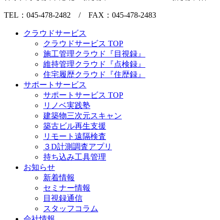
TEL：045-478-2482 / FAX：045-478-2483
クラウドサービス
クラウドサービス TOP
施工管理クラウド『目視録』
維持管理クラウド『点検録』
住宅履歴クラウド『住歴録』
サポートサービス
サポートサービス TOP
リノベ実践塾
建築物三次元スキャン
築古ビル再生支援
リモート遠隔検査
３D計測調査アプリ
持ち込み工具管理
お知らせ
新着情報
セミナー情報
目視録通信
スタッフコラム
会社情報