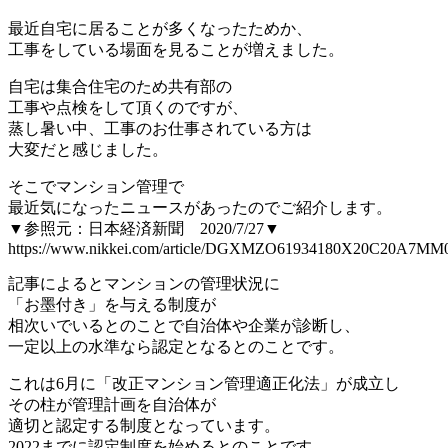
最近自宅に居ることが多くなったためか、
工事をしている場面を見ることが増えました。
自宅は集合住宅のため共有部の
工事や点検をして頂くのですが、
蒸し暑い中、工事のお仕事されている方は
大変だと感じました。
そこでマンション管理で
最近気になったニュースがあったのでご紹介します。
▼参照元：日本経済新聞 2020/7/27▼
https://www.nikkei.com/article/DGXMZO61934180X20C20A7MM
記事によるとマンションの管理状況に
「お墨付き」を与える制度が
相次いでいるとのことで自治体や企業が診断し、
一定以上の水準なら認定となるとのことです。
これは6月に「改正マンション管理適正化法」が成立し
その柱が管理計画を自治体が
適切と認定する制度となっています。
2022までに認定制度を始めるとのことです。