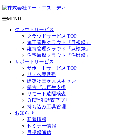
MENU
クラウドサービス
クラウドサービス TOP
施工管理クラウド『目視録』
維持管理クラウド『点検録』
住宅履歴クラウド『住歴録』
サポートサービス
サポートサービス TOP
リノベ実践塾
建築物三次元スキャン
築古ビル再生支援
リモート遠隔検査
３D計測調査アプリ
持ち込み工具管理
お知らせ
新着情報
セミナー情報
目視録通信