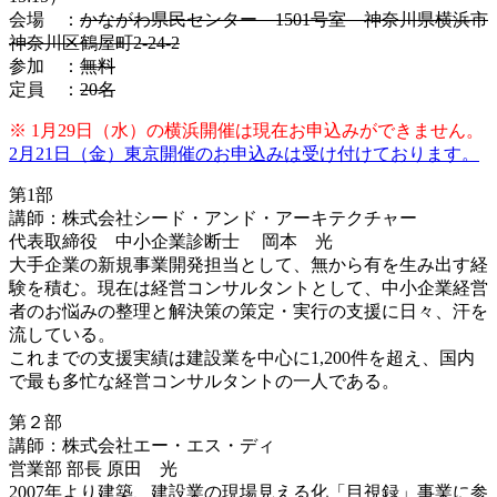
会場 ：
かながわ県民センター 1501号室 神奈川県横浜市
神奈川区鶴屋町2-24-2
参加 ：
無料
定員 ：
20名
※ 1月29日（水）の横浜開催は現在お申込みができません。
2月21日（金）東京開催のお申込みは受け付けております。
第1部
講師：株式会社シード・アンド・アーキテクチャー
代表取締役 中小企業診断士 岡本 光
大手企業の新規事業開発担当として、無から有を生み出す経
験を積む。現在は経営コンサルタントとして、中小企業経営
者のお悩みの整理と解決策の策定・実行の支援に日々、汗を
流している。
これまでの支援実績は建設業を中心に1,200件を超え、国内
で最も多忙な経営コンサルタントの一人である。
第２部
講師：株式会社エー・エス・ディ
営業部 部長 原田 光
2007年より建築、建設業の現場見える化「目視録」事業に参