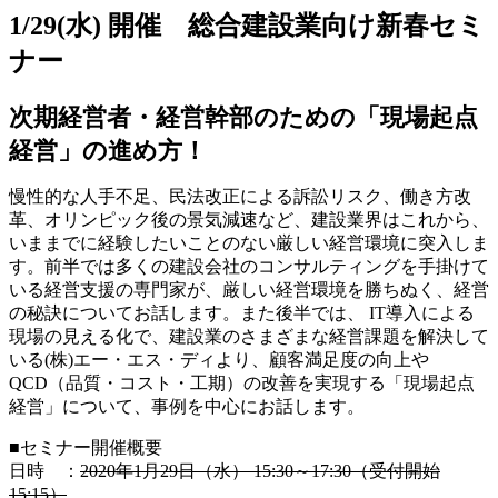
1/29(水) 開催 総合建設業向け新春セミ
ナー
次期経営者・経営幹部のための「現場起点
経営」の進め方！
慢性的な人手不足、民法改正による訴訟リスク、働き方改
革、オリンピック後の景気減速など、建設業界はこれから、
いままでに経験したいことのない厳しい経営環境に突入しま
す。前半では多くの建設会社のコンサルティングを手掛けて
いる経営支援の専門家が、厳しい経営環境を勝ちぬく、経営
の秘訣についてお話します。また後半では、 IT導入による
現場の見える化で、建設業のさまざまな経営課題を解決して
いる(株)エー・エス・ディより、顧客満足度の向上や
QCD（品質・コスト・工期）の改善を実現する「現場起点
経営」について、事例を中心にお話します。
■セミナー開催概要
日時 ：
2020年1月29日（水） 15:30～17:30（受付開始
15:15）