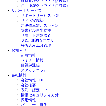
維持管理クラウド『点検録』
住宅履歴クラウド『住歴録』
サポートサービス
サポートサービス TOP
リノベ実践塾
建築物三次元スキャン
築古ビル再生支援
リモート遠隔検査
３D計測調査アプリ
持ち込み工具管理
お知らせ
新着情報
セミナー情報
目視録通信
スタッフコラム
会社情報
会社情報 TOP
会社概要
表彰・認定・CSR
情報セキュリティ方針
採用情報
パートナー募集