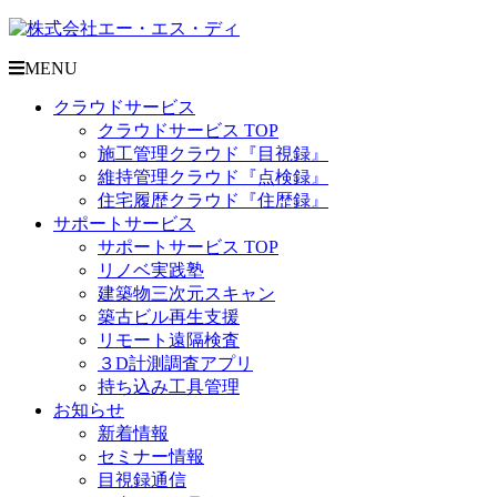
MENU
クラウドサービス
クラウドサービス TOP
施工管理クラウド『目視録』
維持管理クラウド『点検録』
住宅履歴クラウド『住歴録』
サポートサービス
サポートサービス TOP
リノベ実践塾
建築物三次元スキャン
築古ビル再生支援
リモート遠隔検査
３D計測調査アプリ
持ち込み工具管理
お知らせ
新着情報
セミナー情報
目視録通信