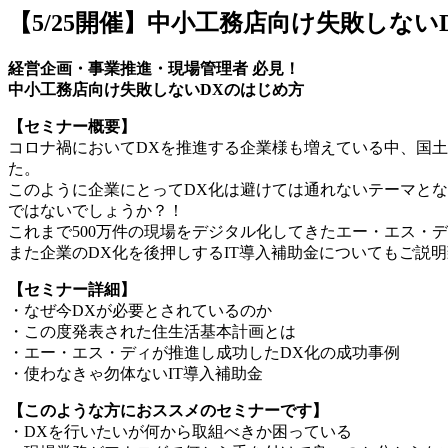
【5/25開催】中小工務店向け失敗しない
経営企画・事業推進・現場管理者 必見！
中小工務店向け失敗しないDXのはじめ方
【
セミナー概要
】
コロナ禍においてDXを推進する企業様も増えている中、国土
た。
このように企業にとってDX化は避けては通れないテーマと
ではないでしょうか？！
これまで500万件の現場をデジタル化してきたエー・エス・
また企業のDX化を後押しするIT導入補助金についてもご説
【
セミナー詳細
】
・なぜ今DXが必要とされているのか
・この度発表された住生活基本計画とは
・エー・エス・ディが推進し成功したDX化の成功事例
・使わなきゃ勿体ないIT導入補助金
【
このような方におススメのセミナーです
】
・DXを行いたいが何から取組べきか困っている