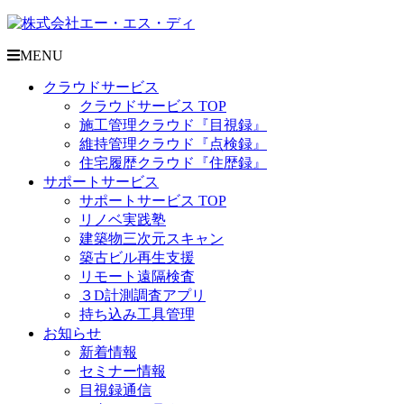
MENU
クラウドサービス
クラウドサービス TOP
施工管理クラウド『目視録』
維持管理クラウド『点検録』
住宅履歴クラウド『住歴録』
サポートサービス
サポートサービス TOP
リノベ実践塾
建築物三次元スキャン
築古ビル再生支援
リモート遠隔検査
３D計測調査アプリ
持ち込み工具管理
お知らせ
新着情報
セミナー情報
目視録通信