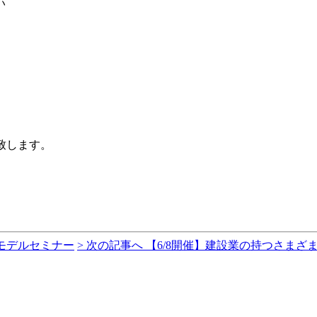
い
致します。
。
スモデルセミナー
> 次の記事へ 【6/8開催】建設業の持つさま