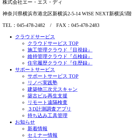
株式会社エー・エス・ディ
神奈川県横浜市港北区新横浜2-5-14 WISE NEXT新横浜5階
TEL：045-478-2482 / FAX：045-478-2483
クラウドサービス
クラウドサービス TOP
施工管理クラウド『目視録』
維持管理クラウド『点検録』
住宅履歴クラウド『住歴録』
サポートサービス
サポートサービス TOP
リノベ実践塾
建築物三次元スキャン
築古ビル再生支援
リモート遠隔検査
３D計測調査アプリ
持ち込み工具管理
お知らせ
新着情報
セミナー情報