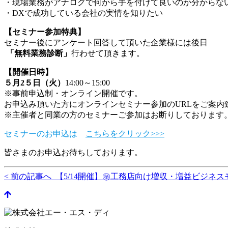
・現場業務がアナログで何から手を付けて良いのか分からな
・DXで成功している会社の実情を知りたい
【
セミナー参加特典
】
セミナー後にアンケート回答して頂いた企業様には後日
「無料業務診断」
行わせて頂きます。
【開催日時】
５月2５日（火）
14:00～15:00
※事前申込制・オンライン開催です。
お申込み頂いた方にオンラインセミナー参加のURLをご案内
※主催者と同業の方のセミナーご参加はお断りしております
セミナーのお申込は
こちらをクリック>>>
皆さまのお申込お待ちしております。
< 前の記事へ 【5/14開催】㊙工務店向け増収・増益ビジネ