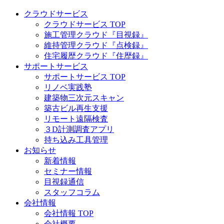
クラウドサービス
クラウドサービス TOP
施工管理クラウド『目視録』
維持管理クラウド『点検録』
住宅履歴クラウド『住歴録』
サポートサービス
サポートサービス TOP
リノベ実践塾
建築物三次元スキャン
築古ビル再生支援
リモート遠隔検査
３D計測調査アプリ
持ち込み工具管理
お知らせ
新着情報
セミナー情報
目視録通信
スタッフコラム
会社情報
会社情報 TOP
会社概要