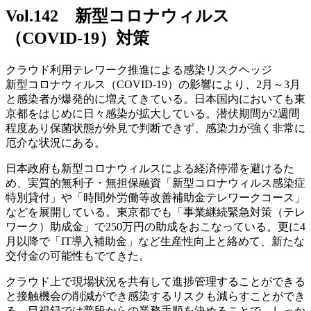
Vol.142 新型コロナウィルス
（COVID-19）対策
クラウド利用テレワーク推進による感染リスクヘッジ
新型コロナウィルス（COVID-19）の影響により、2月～3月
と感染者が爆発的に増えてきている。日本国内においても東
京都をはじめに日々感染が拡大している。潜伏期間が2週間
程度あり保菌状態が外見で判断できず、感染力が強く非常に
厄介な状況にある。
日本政府も新型コロナウィルスによる経済停滞を避けるた
め、実質的無利子・無担保融資「新型コロナウィルス感染症
特別貸付」や「時間外労働等改善補助金テレワークコース」
などを展開している。東京都でも「事業継続緊急対策（テレ
ワーク）助成金」で250万円の助成をおこなっている。更に4
月以降で「IT導入補助金」など生産性向上と絡めて、新たな
交付金の可能性もでてきた。
クラウド上で現場状況を共有して進捗管理することができる
と接触機会の削減ができ感染するリスクも減らすことができ
る。目視録では普段からの業務手順を決めることで、しっか