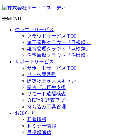
MENU
クラウドサービス
クラウドサービス TOP
施工管理クラウド『目視録』
維持管理クラウド『点検録』
住宅履歴クラウド『住歴録』
サポートサービス
サポートサービス TOP
リノベ実践塾
建築物三次元スキャン
築古ビル再生支援
リモート遠隔検査
３D計測調査アプリ
持ち込み工具管理
お知らせ
新着情報
セミナー情報
目視録通信